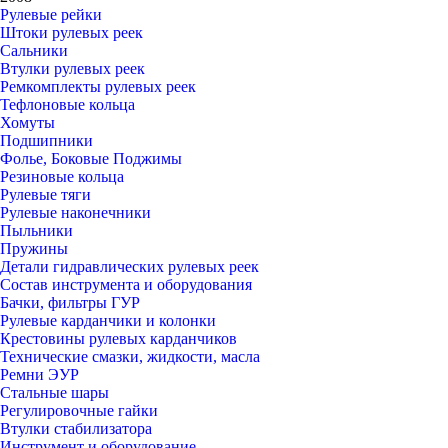
Рулевые рейки
Штоки рулевых реек
Сальники
Втулки рулевых реек
Ремкомплекты рулевых реек
Тефлоновые кольца
Хомуты
Подшипники
Фолье, Боковые Поджимы
Резиновые кольца
Рулевые тяги
Рулевые наконечники
Пыльники
Пружины
Детали гидравлических рулевых реек
Состав инструмента и оборудования
Бачки, фильтры ГУР
Рулевые карданчики и колонки
Крестовины рулевых карданчиков
Технические смазки, жидкости, масла
Ремни ЭУР
Стальные шары
Регулировочные гайки
Втулки стабилизатора
Инструмент и оборудование