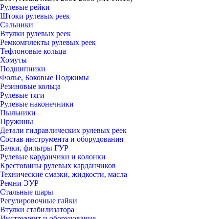
Рулевые рейки
Штоки рулевых реек
Сальники
Втулки рулевых реек
Ремкомплекты рулевых реек
Тефлоновые кольца
Хомуты
Подшипники
Фолье, Боковые Поджимы
Резиновые кольца
Рулевые тяги
Рулевые наконечники
Пыльники
Пружины
Детали гидравлических рулевых реек
Состав инструмента и оборудования
Бачки, фильтры ГУР
Рулевые карданчики и колонки
Крестовины рулевых карданчиков
Технические смазки, жидкости, масла
Ремни ЭУР
Стальные шары
Регулировочные гайки
Втулки стабилизатора
Инструмент и оборудование