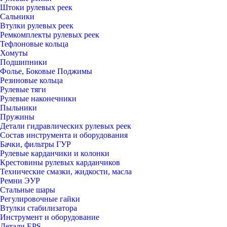
Штоки рулевых реек
Сальники
Втулки рулевых реек
Ремкомплекты рулевых реек
Тефлоновые кольца
Хомуты
Подшипники
Фолье, Боковые Поджимы
Резиновые кольца
Рулевые тяги
Рулевые наконечники
Пыльники
Пружины
Детали гидравлических рулевых реек
Состав инструмента и оборудования
Бачки, фильтры ГУР
Рулевые карданчики и колонки
Крестовины рулевых карданчиков
Технические смазки, жидкости, масла
Ремни ЭУР
Стальные шары
Регулировочные гайки
Втулки стабилизатора
Инструмент и оборудование
Детали EPS