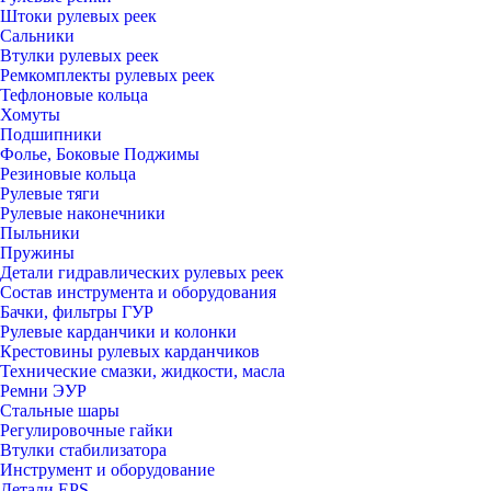
Штоки рулевых реек
Сальники
Втулки рулевых реек
Ремкомплекты рулевых реек
Тефлоновые кольца
Хомуты
Подшипники
Фолье, Боковые Поджимы
Резиновые кольца
Рулевые тяги
Рулевые наконечники
Пыльники
Пружины
Детали гидравлических рулевых реек
Состав инструмента и оборудования
Бачки, фильтры ГУР
Рулевые карданчики и колонки
Крестовины рулевых карданчиков
Технические смазки, жидкости, масла
Ремни ЭУР
Стальные шары
Регулировочные гайки
Втулки стабилизатора
Инструмент и оборудование
Детали EPS