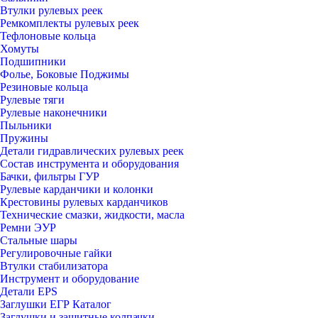
Втулки рулевых реек
Ремкомплекты рулевых реек
Тефлоновые кольца
Хомуты
Подшипники
Фолье, Боковые Поджимы
Резиновые кольца
Рулевые тяги
Рулевые наконечники
Пыльники
Пружины
Детали гидравлических рулевых реек
Состав инструмента и оборудования
Бачки, фильтры ГУР
Рулевые карданчики и колонки
Крестовины рулевых карданчиков
Технические смазки, жидкости, масла
Ремни ЭУР
Стальные шары
Регулировочные гайки
Втулки стабилизатора
Инструмент и оборудование
Детали EPS
Заглушки ЕГР Каталог
Заглушки и защитные колпачки