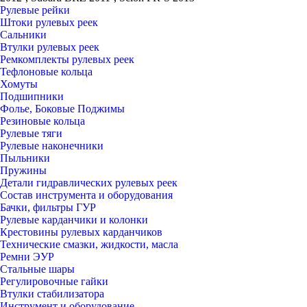
Рулевые рейки
Штоки рулевых реек
Сальники
Втулки рулевых реек
Ремкомплекты рулевых реек
Тефлоновые кольца
Хомуты
Подшипники
Фолье, Боковые Поджимы
Резиновые кольца
Рулевые тяги
Рулевые наконечники
Пыльники
Пружины
Детали гидравлических рулевых реек
Состав инструмента и оборудования
Бачки, фильтры ГУР
Рулевые карданчики и колонки
Крестовины рулевых карданчиков
Технические смазки, жидкости, масла
Ремни ЭУР
Стальные шары
Регулировочные гайки
Втулки стабилизатора
Инструмент и оборудование