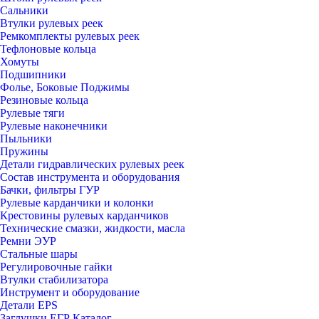
Сальники
Втулки рулевых реек
Ремкомплекты рулевых реек
Тефлоновые кольца
Хомуты
Подшипники
Фолье, Боковые Поджимы
Резиновые кольца
Рулевые тяги
Рулевые наконечники
Пыльники
Пружины
Детали гидравлических рулевых реек
Состав инструмента и оборудования
Бачки, фильтры ГУР
Рулевые карданчики и колонки
Крестовины рулевых карданчиков
Технические смазки, жидкости, масла
Ремни ЭУР
Стальные шары
Регулировочные гайки
Втулки стабилизатора
Инструмент и оборудование
Детали EPS
Заглушки ЕГР Каталог