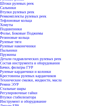
Штоки рулевых реек
Сальники
Втулки рулевых реек
Ремкомплекты рулевых реек
Тефлоновые кольца
Хомуты
Подшипники
Фолье, Боковые Поджимы
Резиновые кольца
Рулевые тяги
Рулевые наконечники
Пыльники
Пружины
Детали гидравлических рулевых реек
Состав инструмента и оборудования
Бачки, фильтры ГУР
Рулевые карданчики и колонки
Крестовины рулевых карданчиков
Технические смазки, жидкости, масла
Ремни ЭУР
Стальные шары
Регулировочные гайки
Втулки стабилизатора
Инструмент и оборудование
Детали EPS