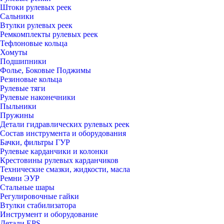
Штоки рулевых реек
Сальники
Втулки рулевых реек
Ремкомплекты рулевых реек
Тефлоновые кольца
Хомуты
Подшипники
Фолье, Боковые Поджимы
Резиновые кольца
Рулевые тяги
Рулевые наконечники
Пыльники
Пружины
Детали гидравлических рулевых реек
Состав инструмента и оборудования
Бачки, фильтры ГУР
Рулевые карданчики и колонки
Крестовины рулевых карданчиков
Технические смазки, жидкости, масла
Ремни ЭУР
Стальные шары
Регулировочные гайки
Втулки стабилизатора
Инструмент и оборудование
Детали EPS