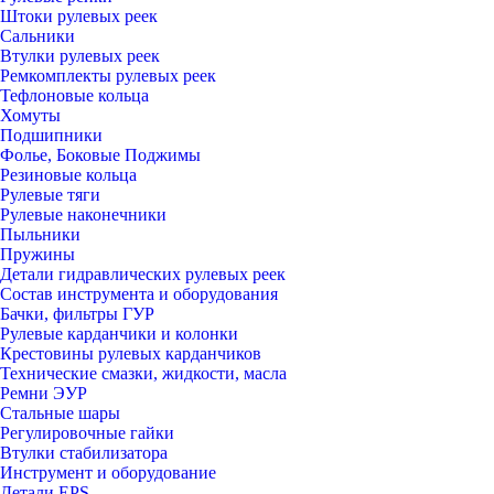
Штоки рулевых реек
Сальники
Втулки рулевых реек
Ремкомплекты рулевых реек
Тефлоновые кольца
Хомуты
Подшипники
Фолье, Боковые Поджимы
Резиновые кольца
Рулевые тяги
Рулевые наконечники
Пыльники
Пружины
Детали гидравлических рулевых реек
Состав инструмента и оборудования
Бачки, фильтры ГУР
Рулевые карданчики и колонки
Крестовины рулевых карданчиков
Технические смазки, жидкости, масла
Ремни ЭУР
Стальные шары
Регулировочные гайки
Втулки стабилизатора
Инструмент и оборудование
Детали EPS