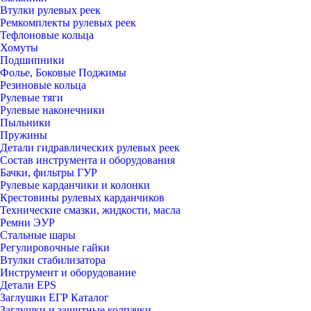
Втулки рулевых реек
Ремкомплекты рулевых реек
Тефлоновые кольца
Хомуты
Подшипники
Фолье, Боковые Поджимы
Резиновые кольца
Рулевые тяги
Рулевые наконечники
Пыльники
Пружины
Детали гидравлических рулевых реек
Состав инструмента и оборудования
Бачки, фильтры ГУР
Рулевые карданчики и колонки
Крестовины рулевых карданчиков
Технические смазки, жидкости, масла
Ремни ЭУР
Стальные шары
Регулировочные гайки
Втулки стабилизатора
Инструмент и оборудование
Детали EPS
Заглушки ЕГР Каталог
Заглушки и защитные колпачки