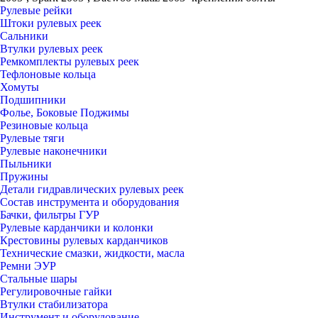
Рулевые рейки
Штоки рулевых реек
Сальники
Втулки рулевых реек
Ремкомплекты рулевых реек
Тефлоновые кольца
Хомуты
Подшипники
Фолье, Боковые Поджимы
Резиновые кольца
Рулевые тяги
Рулевые наконечники
Пыльники
Пружины
Детали гидравлических рулевых реек
Состав инструмента и оборудования
Бачки, фильтры ГУР
Рулевые карданчики и колонки
Крестовины рулевых карданчиков
Технические смазки, жидкости, масла
Ремни ЭУР
Стальные шары
Регулировочные гайки
Втулки стабилизатора
Инструмент и оборудование