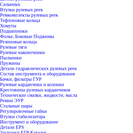
Сальники
Втулки рулевых реек
Ремкомплекты рулевых реек
Тефлоновые кольца
Хомуты
Подшипники
Фолье, Боковые Поджимы
Резиновые кольца
Рулевые тяги
Рулевые наконечники
Пыльники
Пружины
Детали гидравлических рулевых реек
Состав инструмента и оборудования
Бачки, фильтры ГУР
Рулевые карданчики и колонки
Крестовины рулевых карданчиков
Технические смазки, жидкости, масла
Ремни ЭУР
Стальные шары
Регулировочные гайки
Втулки стабилизатора
Инструмент и оборудование
Детали EPS
Заглушки ЕГР Каталог