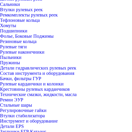
Сальники
Втулки рулевых реек
Ремкомплекты рулевых реек
Тефлоновые кольца
Хомуты
Подшипники
Фолье, Боковые Поджимы
Резиновые кольца
Рулевые тяги
Рулевые наконечники
Пыльники
Пружины
Детали гидравлических рулевых реек
Состав инструмента и оборудования
Бачки, фильтры ГУР
Рулевые карданчики и колонки
Крестовины рулевых карданчиков
Технические смазки, жидкости, масла
Ремни ЭУР
Стальные шары
Регулировочные гайки
Втулки стабилизатора
Инструмент и оборудование
Детали EPS
Заглушки ЕГР Каталог