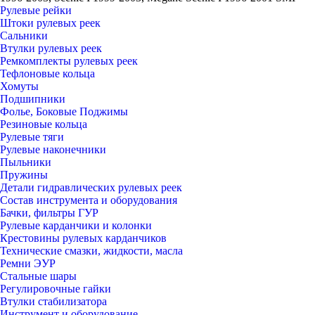
Рулевые рейки
Штоки рулевых реек
Сальники
Втулки рулевых реек
Ремкомплекты рулевых реек
Тефлоновые кольца
Хомуты
Подшипники
Фолье, Боковые Поджимы
Резиновые кольца
Рулевые тяги
Рулевые наконечники
Пыльники
Пружины
Детали гидравлических рулевых реек
Состав инструмента и оборудования
Бачки, фильтры ГУР
Рулевые карданчики и колонки
Крестовины рулевых карданчиков
Технические смазки, жидкости, масла
Ремни ЭУР
Стальные шары
Регулировочные гайки
Втулки стабилизатора
Инструмент и оборудование