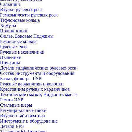
Сальники
Втулки рулевых реек
Ремкомплекты рулевых реек
Тефлоновые кольца
Хомуты
Подшипники
Фолье, Боковые Поджимы
Резиновые кольца
Рулевые тяги
Рулевые наконечники
Пыльники
Пружины
Детали гидравлических рулевых реек
Состав инструмента и оборудования
Бачки, фильтры ГУР
Рулевые карданчики и колонки
Крестовины рулевых карданчиков
Технические смазки, жидкости, масла
Ремни ЭУР
Стальные шары
Регулировочные гайки
Втулки стабилизатора
Инструмент и оборудование
Детали EPS
Заглушки ЕГР Каталог