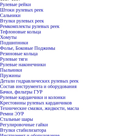
Рулевые рейки
Штоки рулевых реек
Сальники
Втулки рулевых реек
Ремкомплекты рулевых реек
Тефлоновые кольца
Хомуты
Подшипники
Фолье, Боковые Поджимы
Резиновые кольца
Рулевые тяги
Рулевые наконечники
Пыльники
Пружины
Детали гидравлических рулевых реек
Состав инструмента и оборудования
Бачки, фильтры ГУР
Рулевые карданчики и колонки
Крестовины рулевых карданчиков
Технические смазки, жидкости, масла
Ремни ЭУР
Стальные шары
Регулировочные гайки
Втулки стабилизатора
Инструмент и оборудование