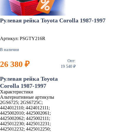
Рулевая рейка Toyota Corolla 1987-1997
Артикул: PSGTY216R
В наличии
Опт:
26 380 ₽
19 540 ₽
Рулевая рейка Toyota
Corolla 1987-1997
Характеристики
Альтернативные артикулы
2GS6725; 2GS6725C;
4424012110; 4424012111;
4425002010; 4425002061;
4425002062; 4425002111;
4425012230; 4425012231;
4425012232; 4425012250;