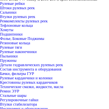
Рулевые рейки
Штоки рулевых реек
Сальники
Втулки рулевых реек
Ремкомплекты рулевых реек
Тефлоновые кольца
Хомуты
Подшипники
Фолье, Боковые Поджимы
Резиновые кольца
Рулевые тяги
Рулевые наконечники
Пыльники
Пружины
Детали гидравлических рулевых реек
Состав инструмента и оборудования
Бачки, фильтры ГУР
Рулевые карданчики и колонки
Крестовины рулевых карданчиков
Технические смазки, жидкости, масла
Ремни ЭУР
Стальные шары
Регулировочные гайки
Втулки стабилизатора
Инструмент и оборудование