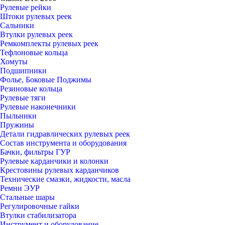
Рулевые рейки
Штоки рулевых реек
Сальники
Втулки рулевых реек
Ремкомплекты рулевых реек
Тефлоновые кольца
Хомуты
Подшипники
Фолье, Боковые Поджимы
Резиновые кольца
Рулевые тяги
Рулевые наконечники
Пыльники
Пружины
Детали гидравлических рулевых реек
Состав инструмента и оборудования
Бачки, фильтры ГУР
Рулевые карданчики и колонки
Крестовины рулевых карданчиков
Технические смазки, жидкости, масла
Ремни ЭУР
Стальные шары
Регулировочные гайки
Втулки стабилизатора
Инструмент и оборудование