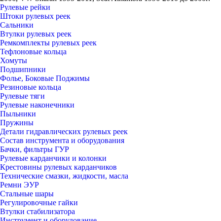
Рулевые рейки
Штоки рулевых реек
Сальники
Втулки рулевых реек
Ремкомплекты рулевых реек
Тефлоновые кольца
Хомуты
Подшипники
Фолье, Боковые Поджимы
Резиновые кольца
Рулевые тяги
Рулевые наконечники
Пыльники
Пружины
Детали гидравлических рулевых реек
Состав инструмента и оборудования
Бачки, фильтры ГУР
Рулевые карданчики и колонки
Крестовины рулевых карданчиков
Технические смазки, жидкости, масла
Ремни ЭУР
Стальные шары
Регулировочные гайки
Втулки стабилизатора
Инструмент и оборудование