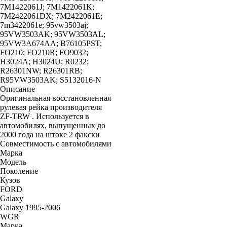
7M1422061J; 7M1422061K;
7M2422061DX; 7M2422061E;
7m3422061e; 95vw3503aj;
95VW3503AK; 95VW3503AL;
95VW3A674AA; B76105PST;
FO210; FO210R; FO9032;
H3024A; H3024U; R0232;
R26301NW; R26301RB;
R95VW3503AK; S5132016-N
Описание
Оригинальная восстановленная
рулевая рейка производителя
ZF-TRW . Используется в
автомобилях, выпущенных до
2000 года на штоке 2 факски
Совместимость с автомобилями
Марка
Модель
Поколение
Кузов
FORD
Galaxy
Galaxy 1995-2006
WGR
Марка