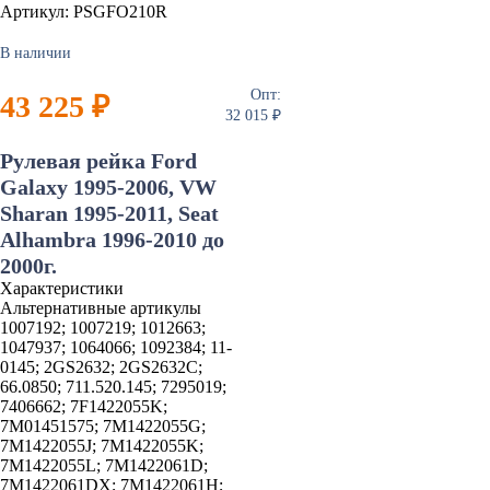
Артикул: PSGFO210R
В наличии
Опт:
43 225 ₽
32 015 ₽
Рулевая рейка Ford
Galaxy 1995-2006, VW
Sharan 1995-2011, Seat
Alhambra 1996-2010 до
2000г.
Характеристики
Альтернативные артикулы
1007192; 1007219; 1012663;
1047937; 1064066; 1092384; 11-
0145; 2GS2632; 2GS2632C;
66.0850; 711.520.145; 7295019;
7406662; 7F1422055K;
7M01451575; 7M1422055G;
7M1422055J; 7M1422055K;
7M1422055L; 7M1422061D;
7M1422061DX; 7M1422061H;