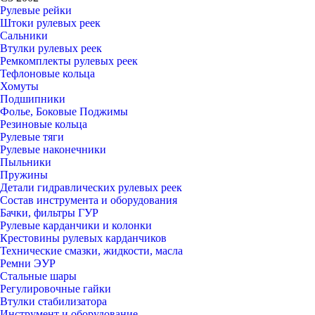
Рулевые рейки
Штоки рулевых реек
Сальники
Втулки рулевых реек
Ремкомплекты рулевых реек
Тефлоновые кольца
Хомуты
Подшипники
Фолье, Боковые Поджимы
Резиновые кольца
Рулевые тяги
Рулевые наконечники
Пыльники
Пружины
Детали гидравлических рулевых реек
Состав инструмента и оборудования
Бачки, фильтры ГУР
Рулевые карданчики и колонки
Крестовины рулевых карданчиков
Технические смазки, жидкости, масла
Ремни ЭУР
Стальные шары
Регулировочные гайки
Втулки стабилизатора
Инструмент и оборудование