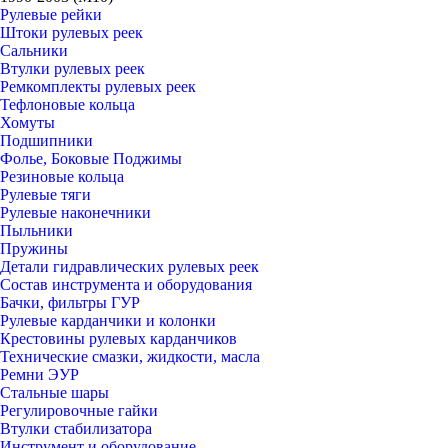
Рулевые рейки
Штоки рулевых реек
Сальники
Втулки рулевых реек
Ремкомплекты рулевых реек
Тефлоновые кольца
Хомуты
Подшипники
Фолье, Боковые Поджимы
Резиновые кольца
Рулевые тяги
Рулевые наконечники
Пыльники
Пружины
Детали гидравлических рулевых реек
Состав инструмента и оборудования
Бачки, фильтры ГУР
Рулевые карданчики и колонки
Крестовины рулевых карданчиков
Технические смазки, жидкости, масла
Ремни ЭУР
Стальные шары
Регулировочные гайки
Втулки стабилизатора
Инструмент и оборудование