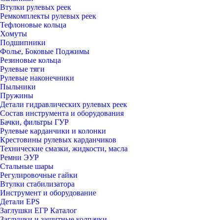
Втулки рулевых реек
Ремкомплекты рулевых реек
Тефлоновые кольца
Хомуты
Подшипники
Фолье, Боковые Поджимы
Резиновые кольца
Рулевые тяги
Рулевые наконечники
Пыльники
Пружины
Детали гидравлических рулевых реек
Состав инструмента и оборудования
Бачки, фильтры ГУР
Рулевые карданчики и колонки
Крестовины рулевых карданчиков
Технические смазки, жидкости, масла
Ремни ЭУР
Стальные шары
Регулировочные гайки
Втулки стабилизатора
Инструмент и оборудование
Детали EPS
Заглушки ЕГР Каталог
Заглушки и защитные колпачки