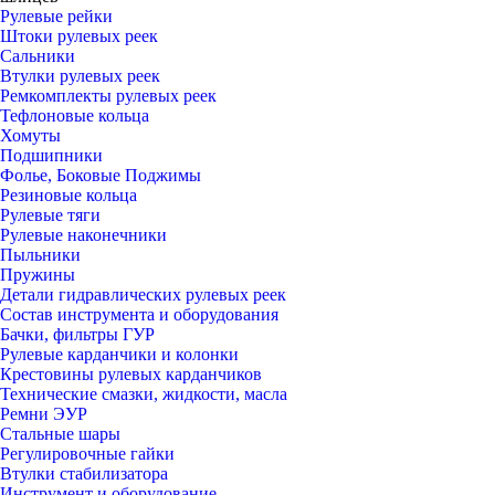
Рулевые рейки
Штоки рулевых реек
Сальники
Втулки рулевых реек
Ремкомплекты рулевых реек
Тефлоновые кольца
Хомуты
Подшипники
Фолье, Боковые Поджимы
Резиновые кольца
Рулевые тяги
Рулевые наконечники
Пыльники
Пружины
Детали гидравлических рулевых реек
Состав инструмента и оборудования
Бачки, фильтры ГУР
Рулевые карданчики и колонки
Крестовины рулевых карданчиков
Технические смазки, жидкости, масла
Ремни ЭУР
Стальные шары
Регулировочные гайки
Втулки стабилизатора
Инструмент и оборудование