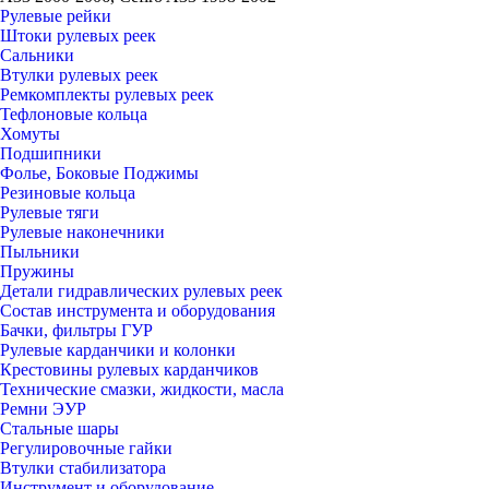
Рулевые рейки
Штоки рулевых реек
Сальники
Втулки рулевых реек
Ремкомплекты рулевых реек
Тефлоновые кольца
Хомуты
Подшипники
Фолье, Боковые Поджимы
Резиновые кольца
Рулевые тяги
Рулевые наконечники
Пыльники
Пружины
Детали гидравлических рулевых реек
Состав инструмента и оборудования
Бачки, фильтры ГУР
Рулевые карданчики и колонки
Крестовины рулевых карданчиков
Технические смазки, жидкости, масла
Ремни ЭУР
Стальные шары
Регулировочные гайки
Втулки стабилизатора
Инструмент и оборудование