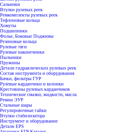
Сальники
Втулки рулевых реек
Ремкомплекты рулевых реек
Тефлоновые кольца
Хомуты
Подшипники
Фолье, Боковые Поджимы
Резиновые кольца
Рулевые тяги
Рулевые наконечники
Пыльники
Пружины
Детали гидравлических рулевых реек
Состав инструмента и оборудования
Бачки, фильтры ГУР
Рулевые карданчики и колонки
Крестовины рулевых карданчиков
Технические смазки, жидкости, масла
Ремни ЭУР
Стальные шары
Регулировочные гайки
Втулки стабилизатора
Инструмент и оборудование
Детали EPS
Заглушки ЕГР Каталог