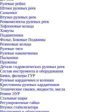
Рулевые рейки
Штоки рулевых реек
Сальники
Втулки рулевых реек
Ремкомплекты рулевых реек
Тефлоновые кольца
Хомуты
Подшипники
Фолье, Боковые Поджимы
Резиновые кольца
Рулевые тяги
Рулевые наконечники
Пыльники
Пружины
Детали гидравлических рулевых реек
Состав инструмента и оборудования
Бачки, фильтры ГУР
Рулевые карданчики и колонки
Крестовины рулевых карданчиков
Технические смазки, жидкости, масла
Ремни ЭУР
Стальные шары
Регулировочные гайки
Втулки стабилизатора
Инструмент и оборудование