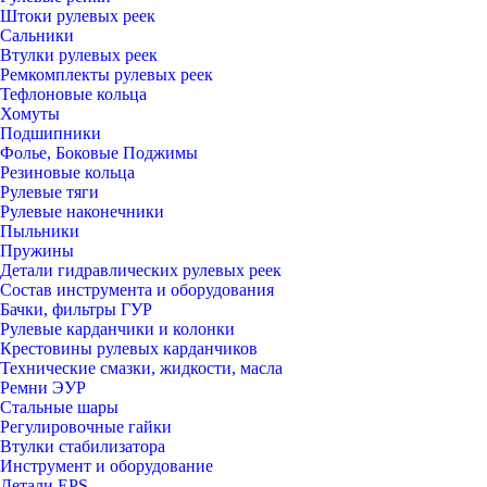
Штоки рулевых реек
Сальники
Втулки рулевых реек
Ремкомплекты рулевых реек
Тефлоновые кольца
Хомуты
Подшипники
Фолье, Боковые Поджимы
Резиновые кольца
Рулевые тяги
Рулевые наконечники
Пыльники
Пружины
Детали гидравлических рулевых реек
Состав инструмента и оборудования
Бачки, фильтры ГУР
Рулевые карданчики и колонки
Крестовины рулевых карданчиков
Технические смазки, жидкости, масла
Ремни ЭУР
Стальные шары
Регулировочные гайки
Втулки стабилизатора
Инструмент и оборудование
Детали EPS