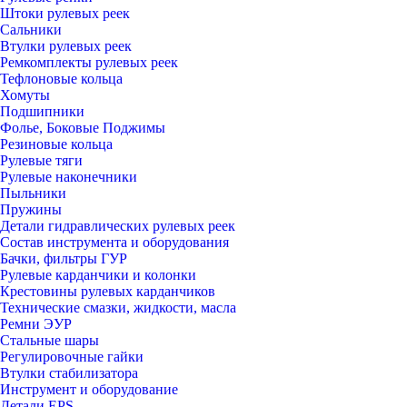
Штоки рулевых реек
Сальники
Втулки рулевых реек
Ремкомплекты рулевых реек
Тефлоновые кольца
Хомуты
Подшипники
Фолье, Боковые Поджимы
Резиновые кольца
Рулевые тяги
Рулевые наконечники
Пыльники
Пружины
Детали гидравлических рулевых реек
Состав инструмента и оборудования
Бачки, фильтры ГУР
Рулевые карданчики и колонки
Крестовины рулевых карданчиков
Технические смазки, жидкости, масла
Ремни ЭУР
Стальные шары
Регулировочные гайки
Втулки стабилизатора
Инструмент и оборудование
Детали EPS