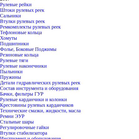
Рулевые рейки
Штоки рулевых реек
Сальники
Втулки рулевых реек
Ремкомплекты рулевых реек
Тефлоновые кольца
Хомуты
Подшипники
Фолье, Боковые Поджимы
Резиновые кольца
Рулевые тяги
Рулевые наконечники
Пыльники
Пружины
Детали гидравлических рулевых реек
Состав инструмента и оборудования
Бачки, фильтры ГУР
Рулевые карданчики и колонки
Крестовины рулевых карданчиков
Технические смазки, жидкости, масла
Ремни ЭУР
Стальные шары
Регулировочные гайки
Втулки стабилизатора
Инструмент и оборудование