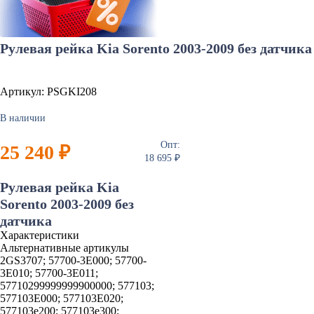
Рулевая рейка Kia Sorento 2003-2009 без датчика
Артикул: PSGKI208
В наличии
Опт:
25 240 ₽
18 695 ₽
Рулевая рейка Kia
Sorento 2003-2009 без
датчика
Характеристики
Альтернативные артикулы
2GS3707; 57700-3E000; 57700-
3E010; 57700-3E011;
57710299999999900000; 577103;
577103E000; 577103E020;
577103e200; 577103e300;