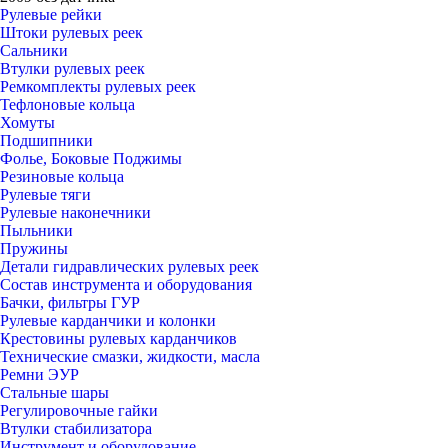
Рулевые рейки
Штоки рулевых реек
Сальники
Втулки рулевых реек
Ремкомплекты рулевых реек
Тефлоновые кольца
Хомуты
Подшипники
Фолье, Боковые Поджимы
Резиновые кольца
Рулевые тяги
Рулевые наконечники
Пыльники
Пружины
Детали гидравлических рулевых реек
Состав инструмента и оборудования
Бачки, фильтры ГУР
Рулевые карданчики и колонки
Крестовины рулевых карданчиков
Технические смазки, жидкости, масла
Ремни ЭУР
Стальные шары
Регулировочные гайки
Втулки стабилизатора
Инструмент и оборудование