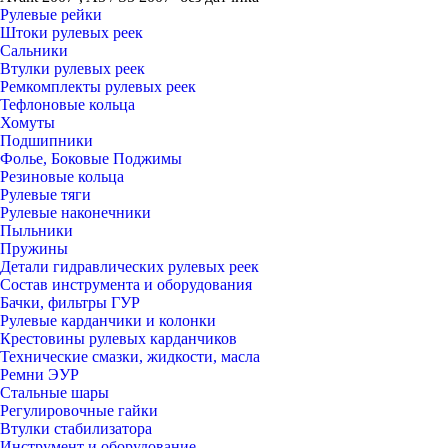
Рулевые рейки
Штоки рулевых реек
Сальники
Втулки рулевых реек
Ремкомплекты рулевых реек
Тефлоновые кольца
Хомуты
Подшипники
Фолье, Боковые Поджимы
Резиновые кольца
Рулевые тяги
Рулевые наконечники
Пыльники
Пружины
Детали гидравлических рулевых реек
Состав инструмента и оборудования
Бачки, фильтры ГУР
Рулевые карданчики и колонки
Крестовины рулевых карданчиков
Технические смазки, жидкости, масла
Ремни ЭУР
Стальные шары
Регулировочные гайки
Втулки стабилизатора
Инструмент и оборудование