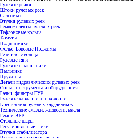
Рулевые рейки
Штоки рулевых реек
Сальники
Втулки рулевых реек
Ремкомплекты рулевых реек
Тефлоновые кольца
Хомуты
Подшипники
Фолье, Боковые Поджимы
Резиновые кольца
Рулевые тяги
Рулевые наконечники
Пыльники
Пружины
Детали гидравлических рулевых реек
Состав инструмента и оборудования
Бачки, фильтры ГУР
Рулевые карданчики и колонки
Крестовины рулевых карданчиков
Технические смазки, жидкости, масла
Ремни ЭУР
Стальные шары
Регулировочные гайки
Втулки стабилизатора
Инструмент и оборудование