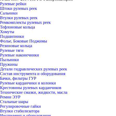
Рулевые рейки
Штоки рулевых реек
Сальники
Втулки рулевых реек
Ремкомплекты рулевых реек
Тефлоновые кольца
Хомуты
Подшипники
Фолье, Боковые Поджимы
Резиновые кольца
Рулевые тяги
Рулевые наконечники
Пыльники
Пружины
Детали гидравлических рулевых реек
Состав инструмента и оборудования
Бачки, фильтры ГУР
Рулевые карданчики и колонки
Крестовины рулевых карданчиков
Технические смазки, жидкости, масла
Ремни ЭУР
Стальные шары
Регулировочные гайки
Втулки стабилизатора
Инструмент и оборудование