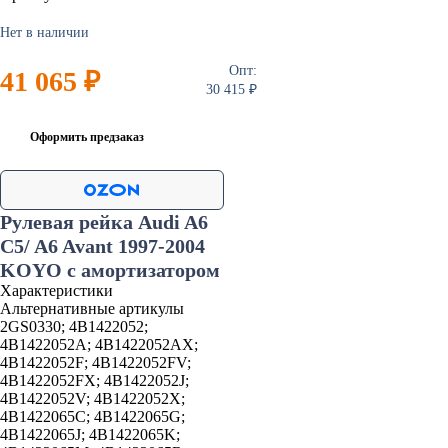
Нет в наличии
Опт:
41 065 ₽
30 415 ₽
Оформить предзаказ
Рулевая рейка Audi A6
C5/ A6 Avant 1997-2004
KOYO с амортизатором
Характеристики
Альтернативные артикулы
2GS0330; 4B1422052;
4B1422052A; 4B1422052AX;
4B1422052F; 4B1422052FV;
4B1422052FX; 4B1422052J;
4B1422052V; 4B1422052X;
4B1422065C; 4B1422065G;
4B1422065J; 4B1422065K;