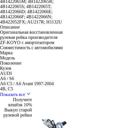
4B1422065M; 4B1422065R;
4B1422065S; 4B1422065T;
4B1422066D; 4B1422066E;
4B1422066F; 4B1422066N;
4B422052FX; AU217R; H1132U
Описание
Оригинальная восстановленная
рулевая рейка производителя
ZF-KOYO с амортизатором
Совместимость с автомобилями
Марка
Модель
Поколение
Кузов
AUDI
A6 / S6
A6 C5 / A6 Avant 1997-2004
4B, C5
Показать все
Получите
кешбэк 10%
Выкуп старой
рулевой рейки