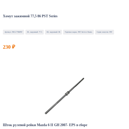
Хомут зажимной 77,5 86 PST Series
Артикул: PSCL7786PST
D1, наружный: 77.5
D2, наружный: 86
Торговая марка: PST Service Russia
Серия хомутов: PST
230 ₽
Шток рулевой рейки Mazda 6 II GH 2007- EPS в сборе