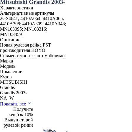
Mitsubishi Grandis 2003-
Характеристики
Альтернативные артикулы
2GS4641; 4410A064; 4410A065;
4410A308; 4410A309; 4410A348;
MN103095; MN103316;
MN103359
Описание
Новая рулевая рейка PST
производителя KOYO
Совместимость с автомобилями
Марка
Модель
Поколение
Кузов
MITSUBISHI
Grandis
Grandis 2003-
NA_W
Показать все
Получите
кешбэк 10%
Выкуп старой
рулевой рейки