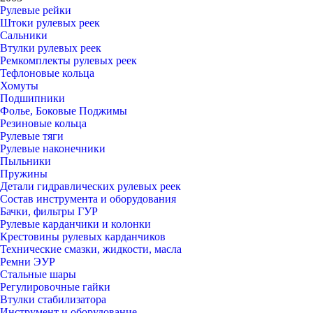
Рулевые рейки
Штоки рулевых реек
Сальники
Втулки рулевых реек
Ремкомплекты рулевых реек
Тефлоновые кольца
Хомуты
Подшипники
Фолье, Боковые Поджимы
Резиновые кольца
Рулевые тяги
Рулевые наконечники
Пыльники
Пружины
Детали гидравлических рулевых реек
Состав инструмента и оборудования
Бачки, фильтры ГУР
Рулевые карданчики и колонки
Крестовины рулевых карданчиков
Технические смазки, жидкости, масла
Ремни ЭУР
Стальные шары
Регулировочные гайки
Втулки стабилизатора
Инструмент и оборудование