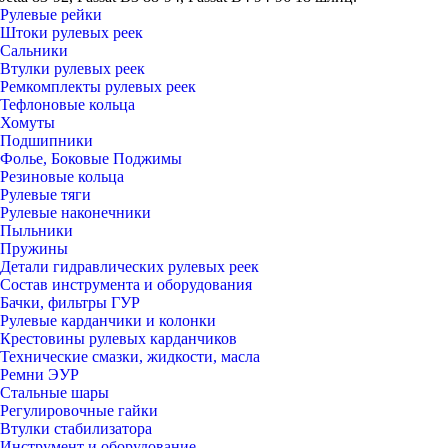
Рулевые рейки
Штоки рулевых реек
Сальники
Втулки рулевых реек
Ремкомплекты рулевых реек
Тефлоновые кольца
Хомуты
Подшипники
Фолье, Боковые Поджимы
Резиновые кольца
Рулевые тяги
Рулевые наконечники
Пыльники
Пружины
Детали гидравлических рулевых реек
Состав инструмента и оборудования
Бачки, фильтры ГУР
Рулевые карданчики и колонки
Крестовины рулевых карданчиков
Технические смазки, жидкости, масла
Ремни ЭУР
Стальные шары
Регулировочные гайки
Втулки стабилизатора
Инструмент и оборудование