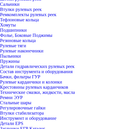
Сальники
Втулки рулевых реек
Ремкомплекты рулевых реек
Тефлоновые кольца
Хомуты
Подшипники
Фолье, Боковые Поджимы
Резиновые кольца
Рулевые тяги
Рулевые наконечники
Пыльники
Пружины
Детали гидравлических рулевых реек
Состав инструмента и оборудования
Бачки, фильтры ГУР
Рулевые карданчики и колонки
Крестовины рулевых карданчиков
Технические смазки, жидкости, масла
Ремни ЭУР
Стальные шары
Регулировочные гайки
Втулки стабилизатора
Инструмент и оборудование
Детали EPS
Заглушки ЕГР Каталог