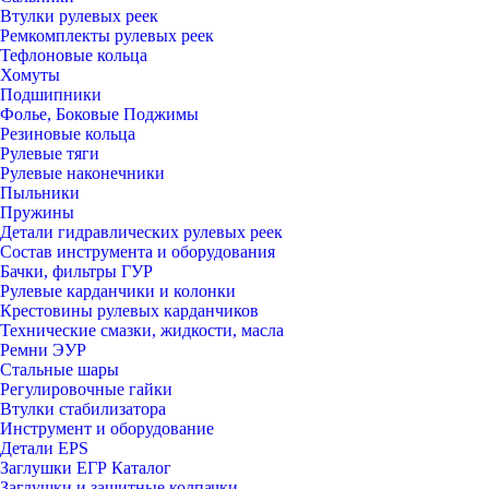
Втулки рулевых реек
Ремкомплекты рулевых реек
Тефлоновые кольца
Хомуты
Подшипники
Фолье, Боковые Поджимы
Резиновые кольца
Рулевые тяги
Рулевые наконечники
Пыльники
Пружины
Детали гидравлических рулевых реек
Состав инструмента и оборудования
Бачки, фильтры ГУР
Рулевые карданчики и колонки
Крестовины рулевых карданчиков
Технические смазки, жидкости, масла
Ремни ЭУР
Стальные шары
Регулировочные гайки
Втулки стабилизатора
Инструмент и оборудование
Детали EPS
Заглушки ЕГР Каталог
Заглушки и защитные колпачки