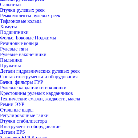
Сальники
Втулки рулевых реек
Ремкомплекты рулевых реек
Тефлоновые кольца
Хомуты
Подшипники
Фолье, Боковые Поджимы
Резиновые кольца
Рулевые тяги
Рулевые наконечники
Пыльники
Пружины
Детали гидравлических рулевых реек
Состав инструмента и оборудования
Бачки, фильтры ГУР
Рулевые карданчики и колонки
Крестовины рулевых карданчиков
Технические смазки, жидкости, масла
Ремни ЭУР
Стальные шары
Регулировочные гайки
Втулки стабилизатора
Инструмент и оборудование
Детали EPS
Заглушки ЕГР Каталог