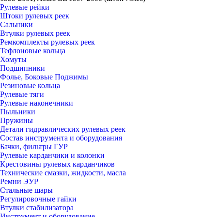
Рулевые рейки
Штоки рулевых реек
Сальники
Втулки рулевых реек
Ремкомплекты рулевых реек
Тефлоновые кольца
Хомуты
Подшипники
Фолье, Боковые Поджимы
Резиновые кольца
Рулевые тяги
Рулевые наконечники
Пыльники
Пружины
Детали гидравлических рулевых реек
Состав инструмента и оборудования
Бачки, фильтры ГУР
Рулевые карданчики и колонки
Крестовины рулевых карданчиков
Технические смазки, жидкости, масла
Ремни ЭУР
Стальные шары
Регулировочные гайки
Втулки стабилизатора
Инструмент и оборудование