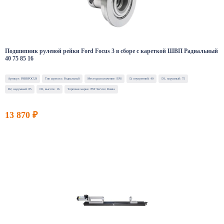
Подшипник рулевой рейки Ford Focus 3 в сборе с кареткой ШВП Радиальный
40 75 85 16
Артикул: PSBRFOCUS
Тип агрегата: Радиальный
Месторасположение: EPS
D, внутренний: 40
D1, наружный: 75
D2, наружный: 85
H1, высота: 16
Торговая марка: PST Service Russia
13 870 ₽