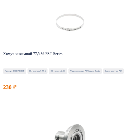
Хомут зажимной 77,5 86 PST Series
Артикул: PSCL7786PST
D1, наружный: 77.5
D2, наружный: 86
Торговая марка: PST Service Russia
Серия хомутов: PST
230 ₽