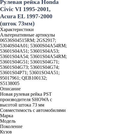
Рулевая рейка Honda
Civic VI 1995-2001,
Acura EL 1997-2000
(шток 73мм)
Характеристики
Альтернативные артикулы
06536S04515RM; 2GS2917;
53040S04A01; 53600S04A54RM;
53601S04A51; 53601S04A53;
53601S04A54; 53601S04A54RM;
53601S04G51; 53601S04G71;
53601S04G73; 53601S04G74;
53601S04P71; 53601SO4A51;
95017961; QEB100132;
S5138005
Описание
Новая рулевая рейка PST
производителя SHOWA c
высотой штока 73 мм
Совместимость с автомобилями
Марка
Модель
Поколение
Кузов