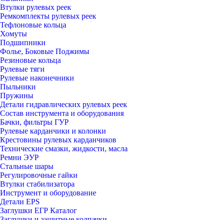
Втулки рулевых реек
Ремкомплекты рулевых реек
Тефлоновые кольца
Хомуты
Подшипники
Фолье, Боковые Поджимы
Резиновые кольца
Рулевые тяги
Рулевые наконечники
Пыльники
Пружины
Детали гидравлических рулевых реек
Состав инструмента и оборудования
Бачки, фильтры ГУР
Рулевые карданчики и колонки
Крестовины рулевых карданчиков
Технические смазки, жидкости, масла
Ремни ЭУР
Стальные шары
Регулировочные гайки
Втулки стабилизатора
Инструмент и оборудование
Детали EPS
Заглушки ЕГР Каталог
Заглушки и защитные колпачки