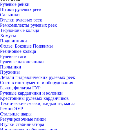
Рулевые рейки
Штоки рулевых реек
Сальники
Втулки рулевых реек
Ремкомплекты рулевых реек
Тефлоновые кольца
Хомуты
Подшипники
Фолье, Боковые Поджимы
Резиновые кольца
Рулевые тяги
Рулевые наконечники
Пыльники
Пружины
Детали гидравлических рулевых реек
Состав инструмента и оборудования
Бачки, фильтры ГУР
Рулевые карданчики и колонки
Крестовины рулевых карданчиков
Технические смазки, жидкости, масла
Ремни ЭУР
Стальные шары
Регулировочные гайки
Втулки стабилизатора
Инструмент и оборудование