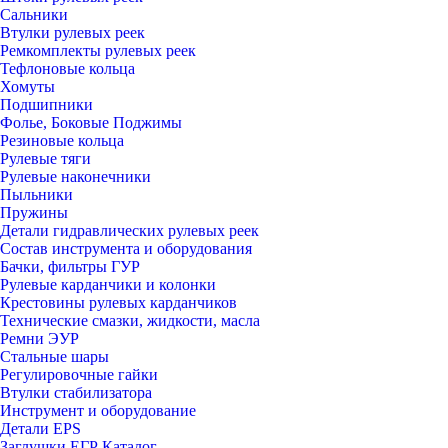
Сальники
Втулки рулевых реек
Ремкомплекты рулевых реек
Тефлоновые кольца
Хомуты
Подшипники
Фолье, Боковые Поджимы
Резиновые кольца
Рулевые тяги
Рулевые наконечники
Пыльники
Пружины
Детали гидравлических рулевых реек
Состав инструмента и оборудования
Бачки, фильтры ГУР
Рулевые карданчики и колонки
Крестовины рулевых карданчиков
Технические смазки, жидкости, масла
Ремни ЭУР
Стальные шары
Регулировочные гайки
Втулки стабилизатора
Инструмент и оборудование
Детали EPS
Заглушки ЕГР Каталог