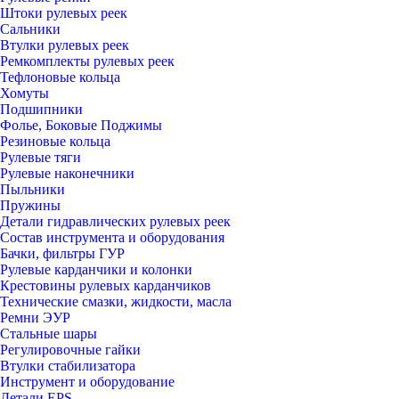
Штоки рулевых реек
Сальники
Втулки рулевых реек
Ремкомплекты рулевых реек
Тефлоновые кольца
Хомуты
Подшипники
Фолье, Боковые Поджимы
Резиновые кольца
Рулевые тяги
Рулевые наконечники
Пыльники
Пружины
Детали гидравлических рулевых реек
Состав инструмента и оборудования
Бачки, фильтры ГУР
Рулевые карданчики и колонки
Крестовины рулевых карданчиков
Технические смазки, жидкости, масла
Ремни ЭУР
Стальные шары
Регулировочные гайки
Втулки стабилизатора
Инструмент и оборудование
Детали EPS