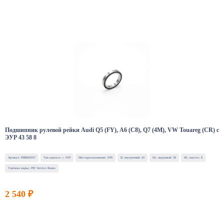
Подшипник рулевой рейки Audi Q5 (FY), A6 (C8), Q7 (4M), VW Touareg (CR) с
ЭУР 43 58 8
Артикул: PSBR05937
Тип агрегата: с ЭУР
Месторасположение: EPS
D, внутренний: 43
D1, наружный: 58
H1, высота: 8
Торговая марка: PST Service Russia
2 540 ₽