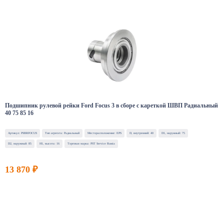
Подшипник рулевой рейки Ford Focus 3 в сборе с кареткой ШВП Радиальный
40 75 85 16
Артикул: PSBRFOCUS
Тип агрегата: Радиальный
Месторасположение: EPS
D, внутренний: 40
D1, наружный: 75
D2, наружный: 85
H1, высота: 16
Торговая марка: PST Service Russia
13 870 ₽