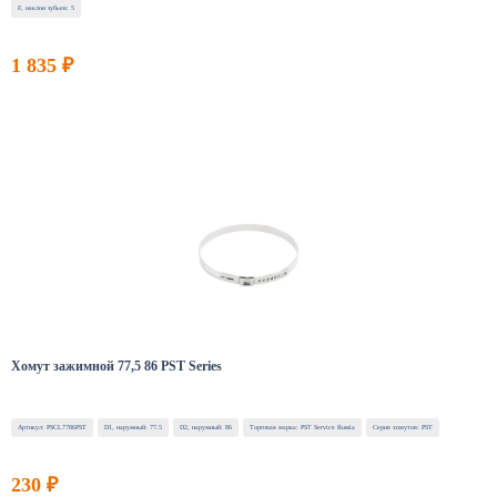
F, наклон зубьев: 5
1 835 ₽
Хомут зажимной 77,5 86 PST Series
Артикул: PSCL7786PST
D1, наружный: 77.5
D2, наружный: 86
Торговая марка: PST Service Russia
Серия хомутов: PST
230 ₽