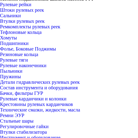
Рулевые рейки
Штоки рулевых реек
Сальники
Втулки рулевых реек
Ремкомплекты рулевых реек
Тефлоновые кольца
Хомуты
Подшипники
Фолье, Боковые Поджимы
Резиновые кольца
Рулевые тяги
Рулевые наконечники
Пыльники
Пружины
Детали гидравлических рулевых реек
Состав инструмента и оборудования
Бачки, фильтры ГУР
Рулевые карданчики и колонки
Крестовины рулевых карданчиков
Технические смазки, жидкости, масла
Ремни ЭУР
Стальные шары
Регулировочные гайки
Втулки стабилизатора
Инструмент и оборудование